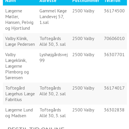
Navn
Adresse
Postnummer
Telefon
Lægerne
Gammel Køge
2500 Valby
36174500
Møller,
Landevej 57,
Hansen, Pelvig
1.sal
og Hjortlund
Valby Klinik,
Toftegårds
2500 Valby
70606010
Læge Pedersen
Allé 30, 3. sal
Valby
Lyshøjgårdsvej
2500 Valby
36307701
Lægeklinik,
99
Lægerne
Plenborg og
Sørensen
Toftegård
Toftegårds
2500 Valby
36174017
Lægehus Læge
Allé 30, 2. sal
Fabritius
Lægerne Lund
Toftegårds
2500 Valby
36302838
og Madsen
Allé 30, 3. sal