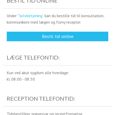
BESTIL TID ONLINE
Under “
Selvbetjening
” kan du bestille tid til konsultation,
kommunikere med lægen og forny recepter.
Bestil tid online
LÆGE TELEFONTID:
Kun ved akut sygdom alle hverdage:
kl. 08:00 - 08:50
RECEPTION TELEFONTID:
Tidsbestilling, prøvesvar og receptfornyelse