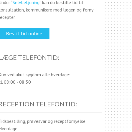
Under “
Selvbetjening
” kan du bestille tid til
konsultation, kommunikere med lægen og forny
recepter.
Bestil tid online
LÆGE TELEFONTID:
Kun ved akut sygdom alle hverdage:
kl. 08:00 - 08:50
RECEPTION TELEFONTID:
Tidsbestilling, prøvesvar og receptfornyelse
Hverdage: