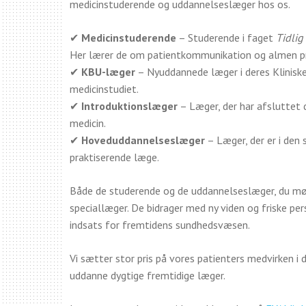
medicinstuderende og uddannelseslæger hos os.
✔
Medicinstuderende
– Studerende i faget
Tidlig
Her lærer de om patientkommunikation og almen pr
✔
KBU-læger
– Nyuddannede læger i deres Klinisk
medicinstudiet.
✔
Introduktionslæger
– Læger, der har afsluttet 
medicin.
✔
Hoveduddannelseslæger
– Læger, der er i den 
praktiserende læge.
Både de studerende og de uddannelseslæger, du møder
speciallæger. De bidrager med ny viden og friske persp
indsats for fremtidens sundhedsvæsen.
Vi sætter stor pris på vores patienters medvirken i 
uddanne dygtige fremtidige læger.