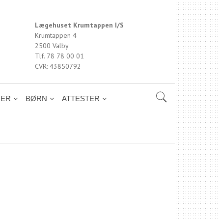
Lægehuset Krumtappen I/S
Krumtappen 4
2500 Valby
Tlf. 78 78 00 01
CVR: 43850792
NER
BØRN
ATTESTER