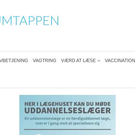
UMTAPPEN
VBETJENING
VAGTRING
VÆRD AT LÆSE
VACCINATIO