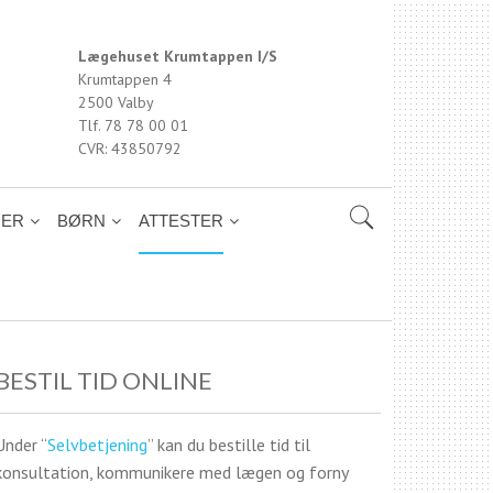
Lægehuset Krumtappen I/S
Krumtappen 4
2500 Valby
Tlf. 78 78 00 01
CVR: 43850792
NER
BØRN
ATTESTER
BESTIL TID ONLINE
Under “
Selvbetjening
” kan du bestille tid til
konsultation, kommunikere med lægen og forny