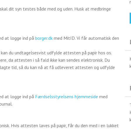
il, skal dit syn testes både med og uden. Husk at medbringe
ed at logge ind på
borger.dk
med MitID. Vi får automatisk den
 kan du undtagelsesvist udfylde attesten på papir hos os.
e, da attesten i så fald ikke kan sendes elektronisk. Du
agte tid, så du kan nå at få udleveret attesten og udfylde
ed at logge ind på
Færdselsstyrelsens hjemmeside
med
ournal.
isk. Hvis attesten laves på papir, får du den med i en lukket