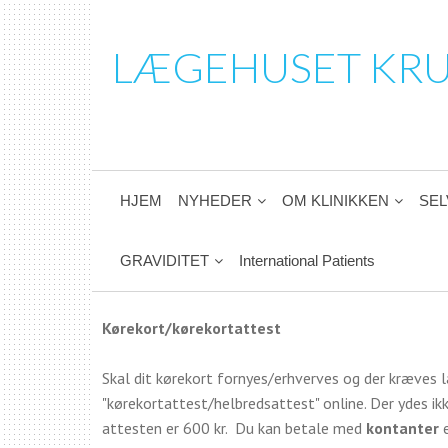
LÆGEHUSET KR
HJEM
NYHEDER
OM KLINIKKEN
SEL
GRAVIDITET
International Patients
Kørekort/kørekortattest
Skal dit kørekort fornyes/erhverves og der kræves læ
"kørekortattest/helbredsattest" online. Der ydes ikke
attesten er 600 kr. Du kan betale med
kontanter
e