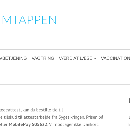
UMTAPPEN
VBETJENING
VAGTRING
VÆRD AT LÆSE
VACCINATIO
geattest, kan du bestille tid til
 tilskud til attestarbejde fra Sygesikringen. Prisen på
ller
MobilePay 505622
. Vi modtager ikke Dankort.