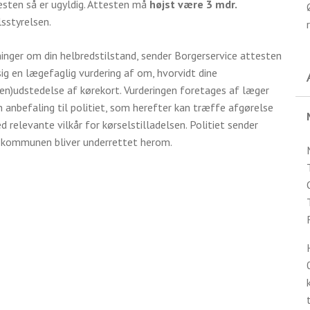
testen så er ugyldig. Attesten må
højst være 3 mdr.
sstyrelsen.
nger om din helbredstilstand, sender Borgerservice attesten
 sig en lægefaglig vurdering af om, hvorvidt dine
en)udstedelse af kørekort. Vurderingen foretages af læger
 anbefaling til politiet, som herefter kan træffe afgørelse
 relevante vilkår for kørselstilladelsen. Politiet sender
og kommunen bliver underrettet herom.