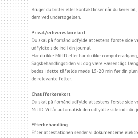
Bruger du briller eller kontaktlinser når du kører b
dem ved undersøgelsen.
Privat/erhvervskørekort
Du skal på forhånd udfylde attestens første side v
udfyldte side ind i din journal.
Har du ikke MitID eller har du ikke computeradgang,
Sagsbehandlingstiden vil dog være væsentligt længer
bedes i dette tilfælde møde 15-20 min før din planl
de relevante felter.
Chaufførkørekort
Du skal på forhånd udfylde attestens første side v
MitID. Vi får automatisk den udfyldte side ind i din j
Efterbehandling
Efter attestationen sender vi dokumenterne elektron